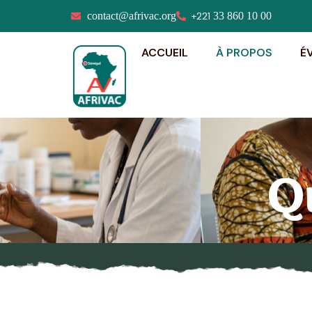
contact@afrivac.org
+221
33 860 10 00
ACCUEIL
À PROPOS
É
Q