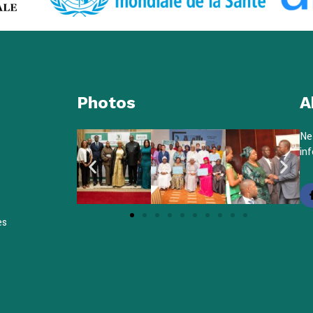
Photos
A
Ne
inf
es