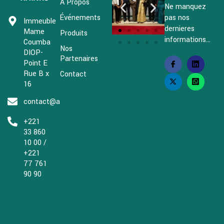
À Propos
Ne manquez
Événements
pas nos
Immeuble
dernieres
Mame
Produits
informations...
Coumba
Nos
DIOP-
Partenaires
Point E
Rue B x
Contact
16
contact@afrivac.org
+221
33 860
10 00 /
+221
77 761
90 90