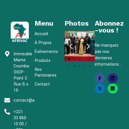
Menu
Photos
Abonnez
-vous !
Accueil
À Propos
Ne manquez
Événements
pas nos
Immeuble
dernieres
Mame
Produits
informations...
Coumba
Nos
DIOP-
Partenaires
Point E
Rue B x
Contact
16
contact@afrivac.org
+221
33 860
10 00 /