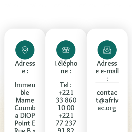
Adress
Télépho
Adress
e :
ne :
e e-mail
:
Immeu
Tel :
ble
+221
contac
Mame
33 860
t@afriv
Coumb
10 00
ac.org
a DIOP
+221
Point E
77 237
Rue B x
91 82