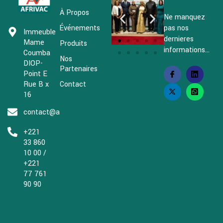
À Propos
Ne manquez
Événements
pas nos
Immeuble
dernieres
Mame
Produits
informations...
Coumba
Nos
DIOP-
Partenaires
Point E
Rue B x
Contact
16
contact@afrivac.org
+221
33 860
10 00 /
+221
77 761
90 90